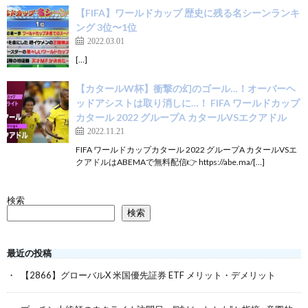
【FIFA】ワールドカップ 歴史に残る名シーンランキ
ング 3位〜1位
2022.03.01
[…]
【カタールW杯】衝撃の幻のゴール…！オーバーヘ
ッドアシストは取り消しに…！ FIFA ワールドカップ
カタール 2022 グループA カタールVSエクアドル
2022.11.21
FIFA ワールドカップカタール 2022 グループA カタールVSエ
クアドルはABEMAで無料配信👉 https://abe.ma/[…]
検索
検索
最近の投稿
【2866】グローバルX 米国優先証券 ETF メリット・デメリット