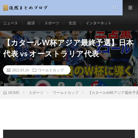
ニュース
経済
スポーツ
生活
インターネット
【カタールW杯アジア最終予選】日本
代表 vs オーストラリア代表
2022.03.24
ワールドカップ
スポーツ
ワールドカップ
【カタールW杯アジア最終予選
HOME