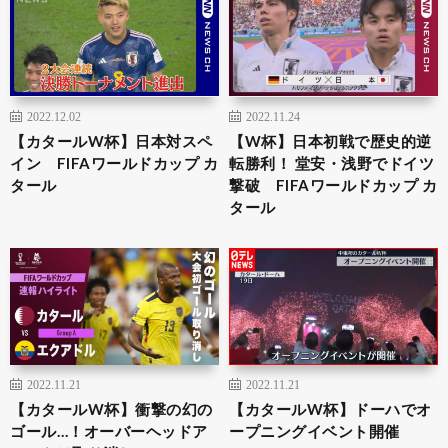
2022.12.02
2022.11.24
【カタールW杯】日本対スペ
【W杯】日本初戦で歴史的逆
イン FIFAワールドカップ カ
転勝利！ 堂安・浅野でドイツ
タール
撃破 FIFAワールドカップ カ
タール
2022.11.21
2022.11.21
【カタールW杯】衝撃の幻の
【カタールW杯】ドーハでオ
ゴール…！オーバーヘッドア
ープニングイベント開催