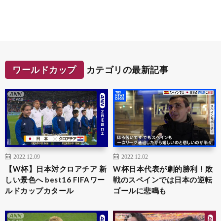
ワールドカップ
カテゴリの最新記事
2022.12.09
2022.12.02
【W杯】日本対クロアチア 新
W杯日本代表が劇的勝利！敗
しい景色へ best16 FIFAワー
戦のスペインでは日本の逆転
ルドカップカタール
ゴールに悲鳴も