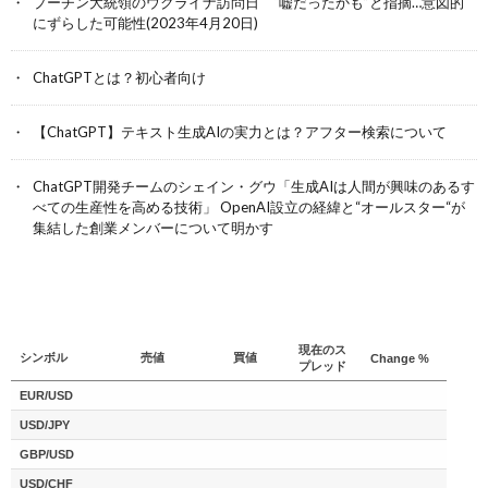
プーチン大統領のウクライナ訪問日 “嘘だったかも”と指摘…意図的
にずらした可能性(2023年4月20日)
ChatGPTとは？初心者向け
【ChatGPT】テキスト生成AIの実力とは？アフター検索について
ChatGPT開発チームのシェイン・グウ「生成AIは人間が興味のあるす
べての生産性を高める技術」 OpenAI設立の経緯と“オールスター“が
集結した創業メンバーについて明かす