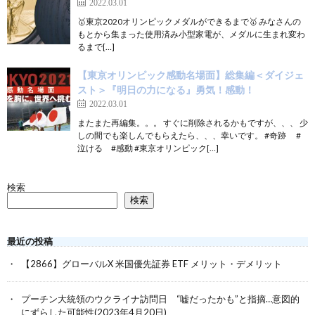
2022.03.01
🥇東京2020オリンピックメダルができるまで🥇 みなさんの
もとから集まった使用済み小型家電が、メダルに生まれ変わ
るまで[…]
【東京オリンピック感動名場面】総集編＜ダイジェ
スト＞『明日の力になる』勇気！感動！
2022.03.01
またまた再編集。。。 すぐに削除されるかもですが、、、 少
しの間でも楽しんでもらえたら、、、幸いです。 #奇跡 #
泣ける #感動 #東京オリンピック[…]
検索
検索
最近の投稿
【2866】グローバルX 米国優先証券 ETF メリット・デメリット
プーチン大統領のウクライナ訪問日 “嘘だったかも”と指摘…意図的
にずらした可能性(2023年4月20日)