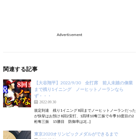
Advertisement
関連する記事
【大谷翔平】2022/9/30 全打席 前人未踏の偉業
まで残り1イニング ノーヒットノーランなら
ず・・・
2022.09.30
規定到達 残り1イニング 8回までノーヒットノーランだった
が快挙はお預け 8回2安打、1四球10奪三振で今季10度目の2
桁奪三振 15勝目 防御率は2[…]
東京2020オリンピックメダルができるまで