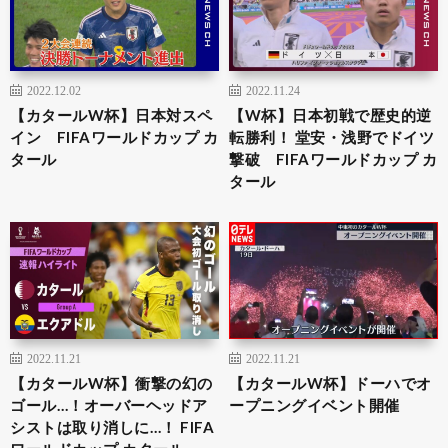
2022.12.02
2022.11.24
【カタールW杯】日本対スペ
【W杯】日本初戦で歴史的逆
イン FIFAワールドカップ カ
転勝利！ 堂安・浅野でドイツ
タール
撃破 FIFAワールドカップ カ
タール
2022.11.21
2022.11.21
【カタールW杯】衝撃の幻の
【カタールW杯】ドーハでオ
ゴール…！オーバーヘッドア
ープニングイベント開催
シストは取り消しに…！ FIFA