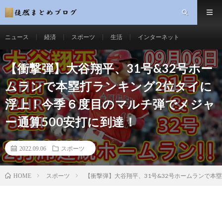
ニュース
経済
スポーツ
生活
インターネット
【衝撃弾】大谷翔平、31号&32号ホー
ムランで本塁打ランキング2位タイに
浮上！今季６度目のマルチ弾でメジャ
ー通算500安打に到達！
2022.09.06
スポーツ
スポーツ
【衝撃弾】大谷翔平、31号&32号ホームランで本
HOME