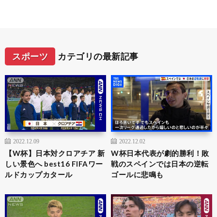
スポーツ
カテゴリの最新記事
2022.12.09
2022.12.02
【W杯】日本対クロアチア 新
W杯日本代表が劇的勝利！敗
しい景色へ best16 FIFAワー
戦のスペインでは日本の逆転
ルドカップカタール
ゴールに悲鳴も