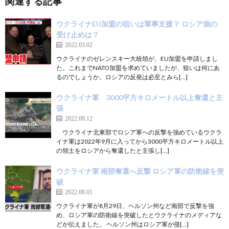
関連する記事
ウクライナEU加盟の狙いは軍事支援？ ロシア側の
受け止めは？
2022.03.02
ウクライナのゼレンスキー大統領が、EU加盟を申請しまし
た。これまでNATO加盟を求めていましたが、狙いは何にあ
るのでしょうか。ロシアの反発は必至とみら[…]
ウクライナ軍 3000平方キロメートル以上奪還と主
張
2022.09.12
ウクライナ北東部でロシア軍への反撃を強めているウクラ
イナ軍は2022年9月に入ってから3000平方キロメートル以上
の領土をロシアから奪還したと主張し[…]
ウクライナ軍 南部奪還へ反撃 ロシア軍の防衛線を突
破
2022.09.01
ウクライナ軍が8月29日、ヘルソン州など南部で反撃を強
め、ロシア軍の防衛線を突破したとウクライナのメディアな
どが伝えました。 ヘルソン州はロシア軍が侵[…]