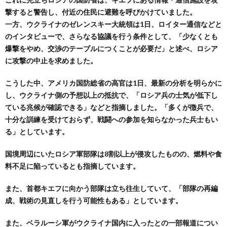
撃すると警告し、付近の住民に避難を呼びかけていました。
一方、ウクライナのゼレンスキー大統領は1日、ロイター通信などと
のインタビューで、さらなる協議を行う条件として、「少なくとも
爆撃をやめ、交渉のテーブルにつくことが必要だ」と述べ、ロシア
に攻撃の中止を求めました。
こうした中、アメリカ国防総省の高官は1日、最新の分析を明らかに
し、ウクライナ側の予想以上の抵抗で、「ロシア兵の士気が低下し
ている兆候が確認できる」などと指摘しました。「多くが徴兵で、
十分な訓練を受けておらず、戦闘への参加を知らなかった兵士もい
る」としています。
国境周辺にいたロシア軍部隊は8割以上が侵攻したものの、燃料や食
料不足に陥っているとも指摘しています。
また、首都キエフに向かう部隊は立ち往生していて、「部隊の再編
成、戦術の見直しを行う可能性もある」としています。
また、ベラルーシ軍がウクライナ国内に入ったとの一部報道につい