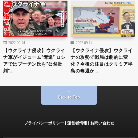
2022.09.14
2022.09.14
【ウクライナ侵攻】ウクライ
【ウクライナ侵攻】ウクライ
ナ軍がイジューム“奪還” ロシ
ナの攻勢で戦局は劇的に変
アではプーチン氏を“公然批
化？今後の注目はクリミア半
判”…
島の奪還か…
Back to Top
プライバシーポリシー
|
運営者情報
|
お問い合わせ