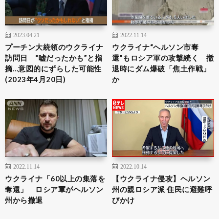
2023.04.21
2022.11.14
プーチン大統領のウクライナ
ウクライナ“ヘルソン市奪
訪問日 “嘘だったかも”と指
還”もロシア軍の攻撃続く 撤
摘…意図的にずらした可能性
退時にダム爆破「焦土作戦」
(2023年4月20日)
か
2022.11.14
2022.10.14
ウクライナ「60以上の集落を
【ウクライナ侵攻】ヘルソン
奪還」 ロシア軍がヘルソン
州の親ロシア派 住民に避難呼
州から撤退
びかけ