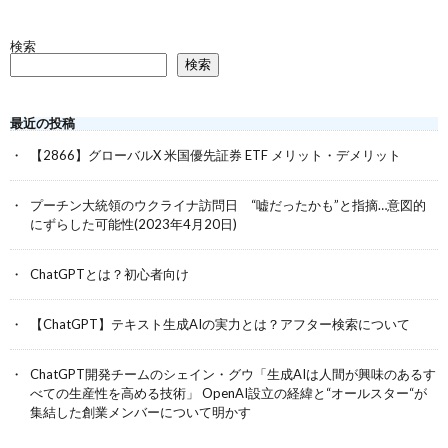
検索
検索
最近の投稿
【2866】グローバルX 米国優先証券 ETF メリット・デメリット
プーチン大統領のウクライナ訪問日 “嘘だったかも”と指摘…意図的
にずらした可能性(2023年4月20日)
ChatGPTとは？初心者向け
【ChatGPT】テキスト生成AIの実力とは？アフター検索について
ChatGPT開発チームのシェイン・グウ「生成AIは人間が興味のあるす
べての生産性を高める技術」 OpenAI設立の経緯と“オールスター“が
集結した創業メンバーについて明かす