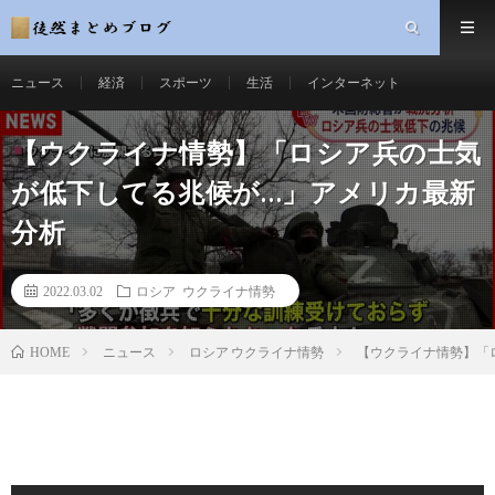
ニュース
経済
スポーツ
生活
インターネット
【ウクライナ情勢】「ロシア兵の士気
が低下してる兆候が…」アメリカ最新
分析
2022.03.02
ロシア ウクライナ情勢
ニュース
ロシア ウクライナ情勢
【ウクライナ情勢】「
HOME