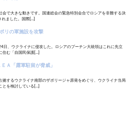
社会で大きな動きです。国連総会の緊急特別会合でロシアを非難する決
れました。国際[…]
ポリの軍施設を攻撃
24日、ウクライナに侵攻した。ロシアのプーチン大統領はこれに先立
住む「自国民保護[…]
ＡＥＡ「露軍駐留が脅威」
占拠するウクライナ南部のザポリージャ原発をめぐり、ウクライナ当局
とを検討している[…]