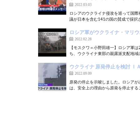
2022.03.03
ロシアのウクライナ侵攻を巡って国際
議が日本を含む141の国の賛成で採択さ
ロシア軍がウクライナ・マリウ
2022.02.28
【モスクワ＝小野田雄一】ロシア軍は
ち、ウクライナ東部の親露派支配地域に
ウクライナ 原発停止を検討 Ｉ
2022.09.09
原発の停止を示唆しました。ロシアが
は、安全上の理由から原発を停止するこ