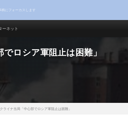
事柄にフォーカスします
ターネット
部でロシア軍阻止は困難」
クライナ当局「中心部でロシア軍阻止は困難」