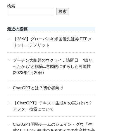
検索
検索
最近の投稿
【2866】グローバルX 米国優先証券 ETF メ
リット・デメリット
プーチン大統領のウクライナ訪問日 “嘘だ
ったかも”と指摘…意図的にずらした可能性
(2023年4月20日)
ChatGPTとは？初心者向け
【ChatGPT】テキスト生成AIの実力とは？
アフター検索について
ChatGPT開発チームのシェイン・グウ「生
成AIは人間が興味のあるすべての生産性を高