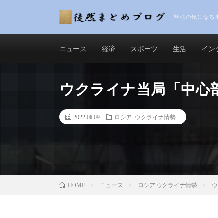
皆様の気になる
ニュース
経済
スポーツ
生活
イン
ウクライナ当局「中心
2022.06.09
ロシア ウクライナ情勢
ニュース
ロシア ウクライナ情勢
ウ
HOME