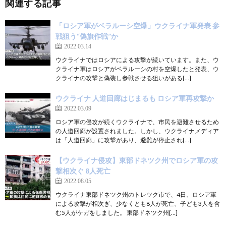
関連する記事
「ロシア軍がベラルーシ空爆」ウクライナ軍発表 参
戦狙う“偽旗作戦”か
2022.03.14
ウクライナではロシアによる攻撃が続いています。また、ウ
クライナ軍はロシアがベラルーシの村を空爆したと発表、ウ
クライナの攻撃と偽装し参戦させる狙いがある[…]
ウクライナ 人道回廊はじまるも ロシア軍再攻撃か
2022.03.09
ロシア軍の侵攻が続くウクライナで、市民を避難させるため
の人道回廊が設置されました。しかし、ウクライナメディア
は「人道回廊」に攻撃があり、避難が停止され[…]
【ウクライナ侵攻】東部ドネツク州でロシア軍の攻
撃相次ぐ 8人死亡
2022.08.05
ウクライナ東部ドネツク州のトレツク市で、4日、ロシア軍
による攻撃が相次ぎ、少なくとも8人が死亡、子ども3人を含
む5人がケガをしました。 東部ドネツク州[…]