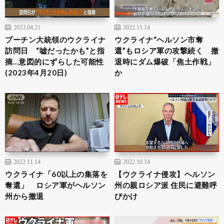
2023.04.21
2022.11.14
プーチン大統領のウクライナ
ウクライナ“ヘルソン市奪
訪問日 “嘘だったかも”と指
還”もロシア軍の攻撃続く 撤
摘…意図的にずらした可能性
退時にダム爆破「焦土作戦」
(2023年4月20日)
か
2022.11.14
2022.10.14
ウクライナ「60以上の集落を
【ウクライナ侵攻】ヘルソン
奪還」 ロシア軍がヘルソン
州の親ロシア派 住民に避難呼
州から撤退
びかけ