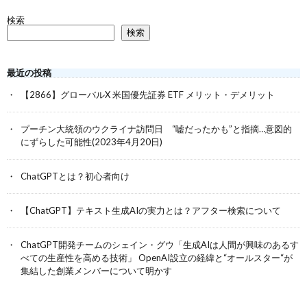
検索
検索
最近の投稿
【2866】グローバルX 米国優先証券 ETF メリット・デメリット
プーチン大統領のウクライナ訪問日 “嘘だったかも”と指摘…意図的
にずらした可能性(2023年4月20日)
ChatGPTとは？初心者向け
【ChatGPT】テキスト生成AIの実力とは？アフター検索について
ChatGPT開発チームのシェイン・グウ「生成AIは人間が興味のあるす
べての生産性を高める技術」 OpenAI設立の経緯と“オールスター“が
集結した創業メンバーについて明かす