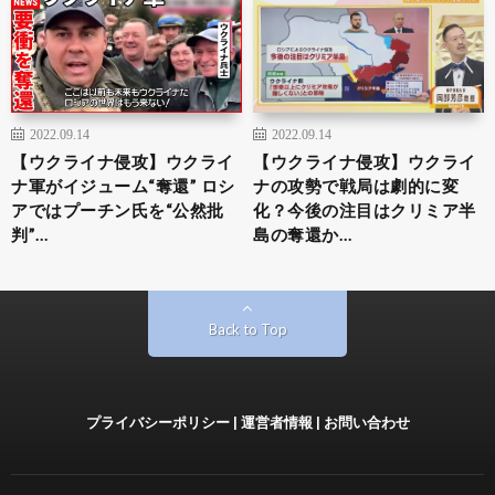
2022.09.14
2022.09.14
【ウクライナ侵攻】ウクライ
【ウクライナ侵攻】ウクライ
ナ軍がイジューム“奪還” ロシ
ナの攻勢で戦局は劇的に変
アではプーチン氏を“公然批
化？今後の注目はクリミア半
判”…
島の奪還か…
Back to Top
プライバシーポリシー
|
運営者情報
|
お問い合わせ