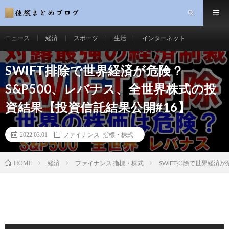
ニュース
経済
スポーツ
生活
インターネット
SWIFT排除で世界経済が危険？
S&P500、レバナス、全世界株式の投
資結果【投資信託結果公開#16】
2022.03.01
ファイナンス 指標・株式
経済
ファイナンス 指標・株式
SWIFT排除で世界経済
HOME