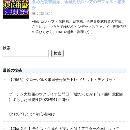
含めた攻撃開始、金融封鎖ロシアのデフォルト確実
か
2022.03.15
◉番組コンセプト 米国株、日本株、全世界株式投資の方法。
さらには、つみたてNISAやインデックスファンド、投資信託
の選び方から、FIREや起業・副業で[…]
検索
検索
最近の投稿
【2866】グローバルX 米国優先証券 ETF メリット・デメリット
プーチン大統領のウクライナ訪問日 “嘘だったかも”と指摘…意図的
にずらした可能性(2023年4月20日)
ChatGPTとは？初心者向け
【ChatGPT】テキスト生成AIの実力とは？アフター検索について