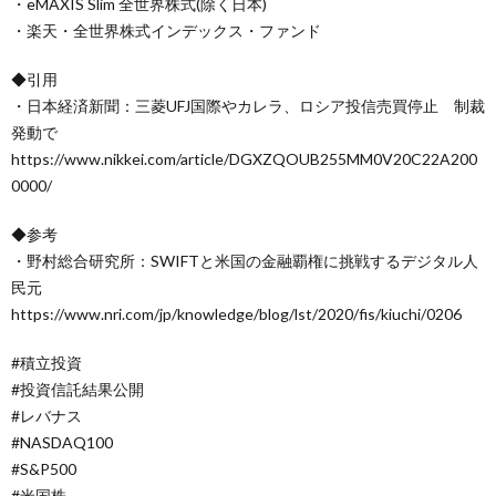
・eMAXIS Slim 全世界株式(除く日本)
・楽天・全世界株式インデックス・ファンド
◆引用
・日本経済新聞：三菱UFJ国際やカレラ、ロシア投信売買停止 制裁
発動で
https://www.nikkei.com/article/DGXZQOUB255MM0V20C22A200
0000/
◆参考
・野村総合研究所：SWIFTと米国の金融覇権に挑戦するデジタル人
民元
https://www.nri.com/jp/knowledge/blog/lst/2020/fis/kiuchi/0206
#積立投資
#投資信託結果公開
#レバナス
#NASDAQ100
#S&P500
#米国株