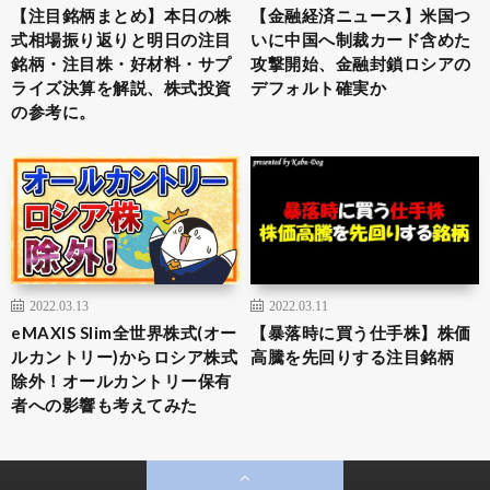
【注目銘柄まとめ】本日の株
【金融経済ニュース】米国つ
式相場振り返りと明日の注目
いに中国へ制裁カード含めた
銘柄・注目株・好材料・サプ
攻撃開始、金融封鎖ロシアの
ライズ決算を解説、株式投資
デフォルト確実か
の参考に。
2022.03.13
2022.03.11
eMAXIS Slim全世界株式(オー
【暴落時に買う仕手株】株価
ルカントリー)からロシア株式
高騰を先回りする注目銘柄
除外！オールカントリー保有
者への影響も考えてみた