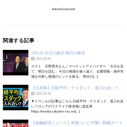
Advertisement
関連する記事
3月1日 今日の株式 明日の株式
2022.03.02
ゲスト 天野秀夫さん／マーケットアドバイザー 「今日を見
て、明日を読む」 今日の相場を振り返り、企業情報・海外市
場を分析し相場のヒントを探る。 明日の[…]
【日本株】日経平均・ナスダック、底入れ近い？
2022.03.01
▼トウシルの記事はこちら 日経平均・ナスダック、底入れ近
い？ロシアのウクライナ侵攻後に急反発
https://media.rakuten-sec.ne[…]
【金融経済ニュース】米国ついに中国へ制裁カード