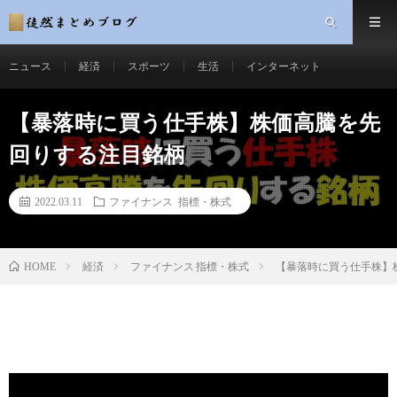
ニュース
経済
スポーツ
生活
インターネット
【暴落時に買う仕手株】株価高騰を先
回りする注目銘柄
2022.03.11
ファイナンス 指標・株式
経済
ファイナンス 指標・株式
【暴落時に買う仕手株】
HOME