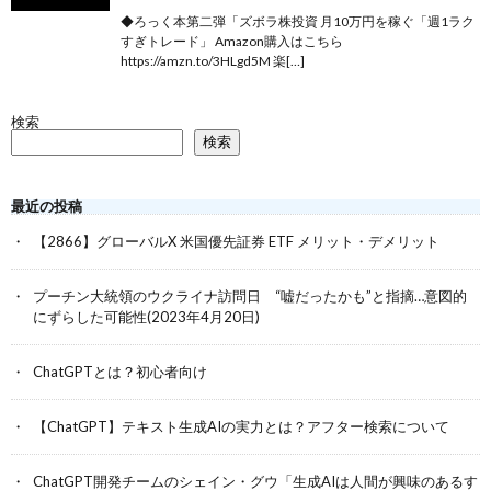
◆ろっく本第二弾「ズボラ株投資 月10万円を稼ぐ「週1ラク
すぎトレード」 Amazon購入はこちら
https://amzn.to/3HLgd5M 楽[…]
検索
検索
最近の投稿
【2866】グローバルX 米国優先証券 ETF メリット・デメリット
プーチン大統領のウクライナ訪問日 “嘘だったかも”と指摘…意図的
にずらした可能性(2023年4月20日)
ChatGPTとは？初心者向け
【ChatGPT】テキスト生成AIの実力とは？アフター検索について
ChatGPT開発チームのシェイン・グウ「生成AIは人間が興味のあるす