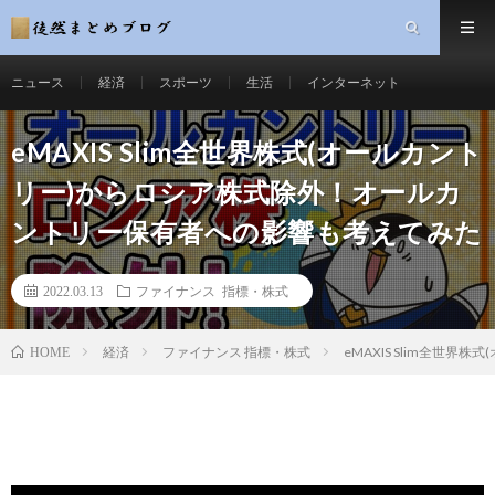
ニュース
経済
スポーツ
生活
インターネット
eMAXIS Slim全世界株式(オールカント
リー)からロシア株式除外！オールカ
ントリー保有者への影響も考えてみた
2022.03.13
ファイナンス 指標・株式
経済
ファイナンス 指標・株式
eMAXIS Slim全
HOME