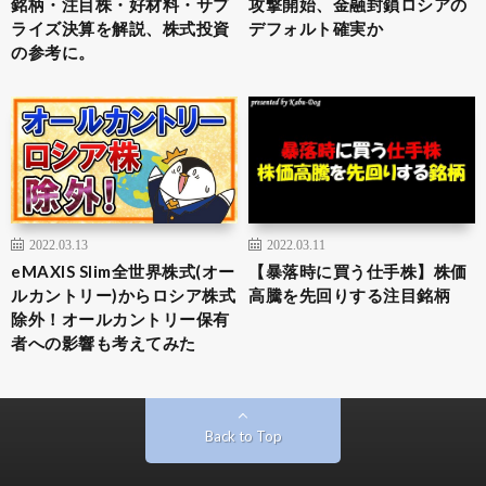
銘柄・注目株・好材料・サプ
攻撃開始、金融封鎖ロシアの
ライズ決算を解説、株式投資
デフォルト確実か
の参考に。
2022.03.13
2022.03.11
eMAXIS Slim全世界株式(オー
【暴落時に買う仕手株】株価
ルカントリー)からロシア株式
高騰を先回りする注目銘柄
除外！オールカントリー保有
者への影響も考えてみた
Back to Top