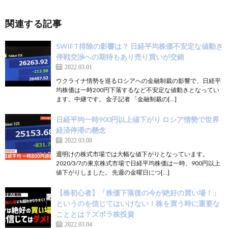
関連する記事
SWIFT排除の影響は？ 日経平均株価不安定な値動き
停戦交渉への期待もあり売り買いが交錯
2022.03.01
ウクライナ情勢を巡るロシアへの金融制裁の影響で、日経平
均株価は一時200円下落するなど不安定な値動きとなってい
ます。中継です。 金子記者 「金融制裁の[…]
日経平均一時900円以上値下がり ロシア情勢で世界
経済停滞の懸念
2022.03.08
週明けの株式市場では大幅な値下がりとなっています。
2020/3/7の東京株式市場で日経平均株価は一時、900円以上
値下がりしました。 先週の金曜日につ[…]
【株初心者】「株価下落後の今が絶好の買い場！」
というのを信じてはいけない！株を買う時に重要な
こととは？ズボラ株投資
2022.03.04