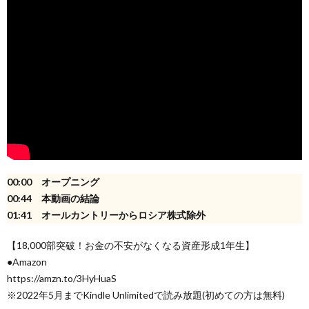
00:00 オープニング
00:44 本動画の結論
01:41 オールカントリーからロシア株式除外
【18,000部突破！お金の不安がなくなる資産形成1年生】
●Amazon
https://amzn.to/3HyHuaS
※2022年5月までKindle Unlimitedで読み放題(初めての方は無料)