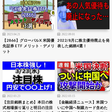
2023.04.21
2022.09.01
【2866】グローバルX 米国優
2022/8月に株主優待廃止を発
先証券 ETF メリット・デメリ
表した銘柄4選！
ット
2022.03.23
2022.03.15
【注目銘柄まとめ】本日の株
【金融経済ニュース】米国つ
式相場振り返りと明日の注目
いに中国へ制裁カード含めた