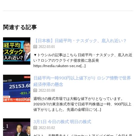
関連する記事
【日本株】日経平均・ナスダック、底入れ近い？
2022.03.01
▼トウシルの記事はこちら 日経平均・ナスダック、底入れ近
い？ロシアのウクライナ侵攻後に急反発
https://media.rakuten-sec.ne[…]
日経平均一時900円以上値下がり ロシア情勢で世界
経済停滞の懸念
2022.03.08
週明けの株式市場では大幅な値下がりとなっています。
2020/3/7の東京株式市場で日経平均株価は一時、900円以上
値下がりしました。 先週の金曜日につ[…]
3月1日 今日の株式 明日の株式
2022.03.02
ゲスト 天野秀夫さん／マーケットアドバイザー 「今日を見