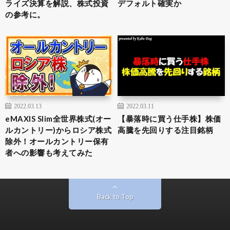
ライズ決算を解説、株式投資
デフォルト確実か
の参考に。
2022.03.13
2022.03.11
eMAXIS Slim全世界株式(オー
【暴落時に買う仕手株】株価
ルカントリー)からロシア株式
高騰を先回りする注目銘柄
除外！オールカントリー保有
者への影響も考えてみた
Back to Top