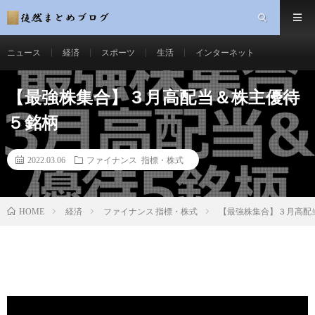
ニュース
経済
スポーツ
生活
インターネット
【最強株集合】３月高配当＆株主優待
５銘柄
2022.03.06
ファイナンス 指標・株式
経済
ファイナンス 指標・株式
【最強株集合】３月高配
HOME