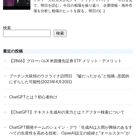
て、明日を読む」 今日の相場を振り返り、企業情報・海外市
場を分析し相場のヒントを探る。 明日の[…]
検索
検索
最近の投稿
【2866】グローバルX 米国優先証券 ETF メリット・デメリット
プーチン大統領のウクライナ訪問日 “嘘だったかも”と指摘…意図的
にずらした可能性(2023年4月20日)
ChatGPTとは？初心者向け
【ChatGPT】テキスト生成AIの実力とは？アフター検索について
ChatGPT開発チームのシェイン・グウ「生成AIは人間が興味のあるす
べての生産性を高める技術」 OpenAI設立の経緯と“オールスター“が