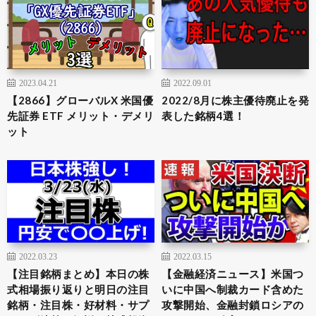
2023.04.21
2022.09.01
【2866】グローバルX 米国優
2022/8月に株主優待廃止を発
先証券 ETF メリット・デメリ
表した銘柄4選！
ット
2022.03.23
2022.03.15
【注目銘柄まとめ】本日の株
【金融経済ニュース】米国つ
式相場振り返りと明日の注目
いに中国へ制裁カード含めた
銘柄・注目株・好材料・サプ
攻撃開始、金融封鎖ロシアの